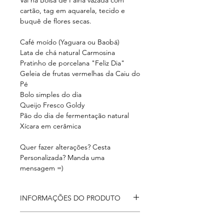
cartão, tag em aquarela, tecido e
buquê de flores secas.
Café moído (Yaguara ou Baobá)
Lata de chá natural Carmosina
Pratinho de porcelana "Feliz Dia"
Geleia de frutas vermelhas da Caiu do
Pé
Bolo simples do dia
Queijo Fresco Goldy
Pão do dia de fermentação natural
Xícara em cerâmica
Quer fazer alterações? Cesta
Personalizada? Manda uma
mensagem =)
INFORMAÇÕES DO PRODUTO
Vai na Bolsa de Palha vazada com