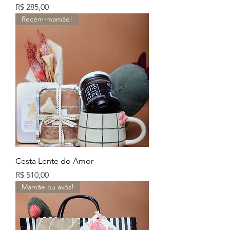
Preço
R$ 285,00
Recém-mamãe!
Cesta Lente do Amor
Preço
R$ 510,00
Mamãe ou avós!