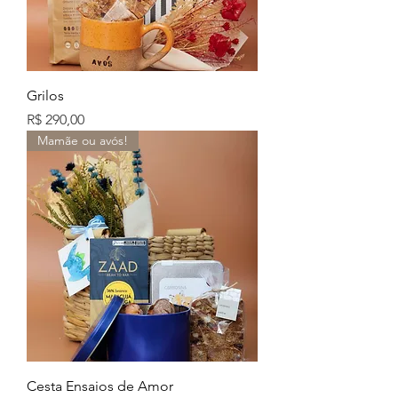
Grilos
Preço
R$ 290,00
Mamãe ou avós!
Cesta Ensaios de Amor