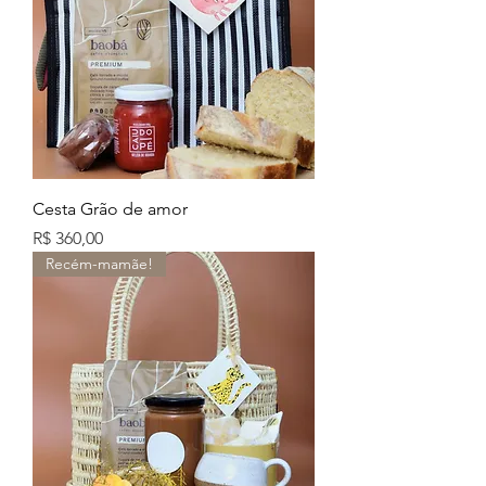
Cesta Grão de amor
Preço
R$ 360,00
Recém-mamãe!