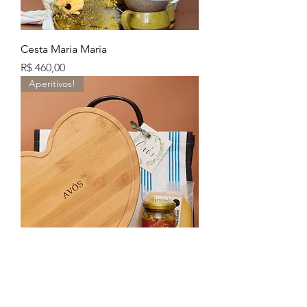
Cesta Maria Maria
Preço
R$ 460,00
Aperitivos!
LEVE - Avós
Preço
R$ 265,00