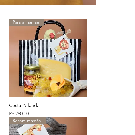
Para a mamãe!
Cesta Yolanda
Preço
R$ 280,00
Recém-mamãe!